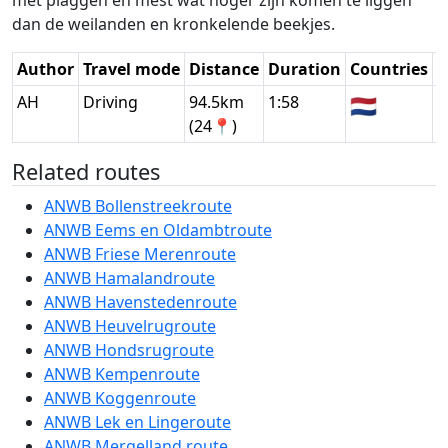
met plaggen en mest wat hoger zijn komen te liggen
dan de weilanden en kronkelende beekjes.
Author
Travel mode
Distance
Duration
Countries
D
AH
Driving
94.5km
1:58
🇳🇱
G
(24📍)
Related routes
ANWB Bollenstreekroute
ANWB Eems en Oldambtroute
ANWB Friese Merenroute
ANWB Hamalandroute
ANWB Havenstedenroute
ANWB Heuvelrugroute
ANWB Hondsrugroute
ANWB Kempenroute
ANWB Koggenroute
ANWB Lek en Lingeroute
ANWB Mergelland route