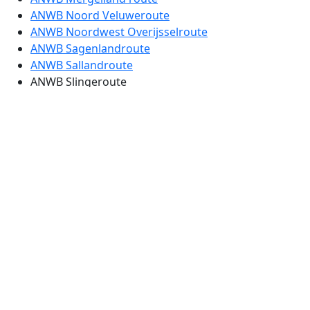
ANWB Noord Veluweroute
ANWB Noordwest Overijsselroute
ANWB Sagenlandroute
ANWB Sallandroute
ANWB Slingeroute
ANWB Strijd tegen het Water route
ANWB Tuinenroute
ANWB Vestingstedenroute etappe 1
ANWB Vestingstedenroute etappe 2
ANWB Vestingstedenroute etappe 3
ANWB Vestingstedenroute etappe 4
ANWB Zeebodemroute
ANWB Zuid Veluwe route