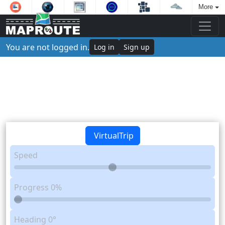
More
You are not logged in.
Log in
Sign up
VirtualTrip
Speed
Progress
0%
Heading
0°