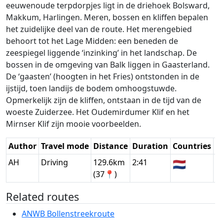
eeuwenoude terpdorpjes ligt in de driehoek Bolsward,
Makkum, Harlingen. Meren, bossen en kliffen bepalen
het zuidelijke deel van de route. Het merengebied
behoort tot het Lage Midden: een beneden de
zeespiegel liggende ‘inzinking’ in het landschap. De
bossen in de omgeving van Balk liggen in Gaasterland.
De ‘gaasten’ (hoogten in het Fries) ontstonden in de
ijstijd, toen landijs de bodem omhoogstuwde.
Opmerkelijk zijn de kliffen, ontstaan in de tijd van de
woeste Zuiderzee. Het Oudemirdumer Klif en het
Mirnser Klif zijn mooie voorbeelden.
Author
Travel mode
Distance
Duration
Countries
D
AH
Driving
129.6km
2:41
🇳🇱
G
(37📍)
Related routes
ANWB Bollenstreekroute