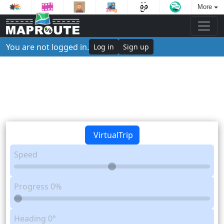
More
You are not logged in.
Log in
Sign up
VirtualTrip
Speed
Progress
0%
Heading
0°