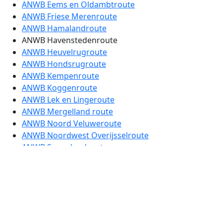
ANWB Eems en Oldambtroute
ANWB Friese Merenroute
ANWB Hamalandroute
ANWB Havenstedenroute
ANWB Heuvelrugroute
ANWB Hondsrugroute
ANWB Kempenroute
ANWB Koggenroute
ANWB Lek en Lingeroute
ANWB Mergelland route
ANWB Noord Veluweroute
ANWB Noordwest Overijsselroute
ANWB Sagenlandroute
ANWB Sallandroute
ANWB Slingeroute
ANWB Strijd tegen het Water route
ANWB Tuinenroute
ANWB Vestingstedenroute etappe 1
ANWB Vestingstedenroute etappe 2