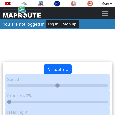
More
You are not logged in.
Log in
Sign up
VirtualTrip
Speed
Progress
0%
Heading
0°