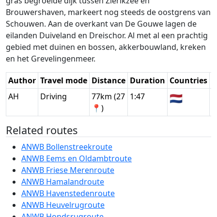
gras begroeide dijk tussen Zierikzee en
Brouwershaven, markeert nog steeds de oostgrens van
Schouwen. Aan de overkant van De Gouwe lagen de
eilanden Duiveland en Dreischor. Al met al een prachtig
gebied met duinen en bossen, akkerbouwland, kreken
en het Grevelingenmeer.
Author
Travel mode
Distance
Duration
Countries
D
AH
Driving
77km (27
1:47
🇳🇱
G
📍)
Related routes
ANWB Bollenstreekroute
ANWB Eems en Oldambtroute
ANWB Friese Merenroute
ANWB Hamalandroute
ANWB Havenstedenroute
ANWB Heuvelrugroute
ANWB Hondsrugroute