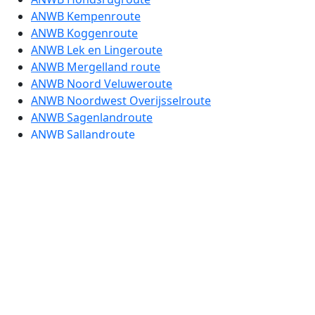
ANWB Kempenroute
ANWB Koggenroute
ANWB Lek en Lingeroute
ANWB Mergelland route
ANWB Noord Veluweroute
ANWB Noordwest Overijsselroute
ANWB Sagenlandroute
ANWB Sallandroute
ANWB Slingeroute
ANWB Strijd tegen het Water route
ANWB Tuinenroute
ANWB Vestingstedenroute etappe 1
ANWB Vestingstedenroute etappe 2
ANWB Vestingstedenroute etappe 3
ANWB Vestingstedenroute etappe 4
ANWB Zeebodemroute
ANWB Zuid Veluwe route