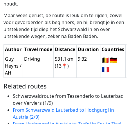
houdt.
Maar wees gerust, de route is leuk om te rijden, zowel
voor gevorderden als beginners, en hij brengt je in een
uitstekende tijd diep het Schwarzwald in en over
uitstekende wegen, zeker na Baden Baden.
Author
Travel mode
Distance
Duration
Countries
D
Guy
Driving
531.1km
9:32
🇧🇪
🇩🇪
G
Heyns /
(13📍)
🇫🇷
AH
Related routes
Schwarzwaldroute from Tessenderlo to Lauterbad
over Verviers (1/9)
From Schwarzwald Lauterbad to Hochgurgl in
Austria (2/9)
From Hochgurgl in Austria to Trafoi in South Tirol