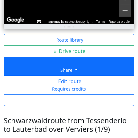
Image may be subject to copyright
Terms
Report a problem
Route library
»
Drive route
Share
Edit route
Requires credits
Schwarzwaldroute from Tessenderlo
to Lauterbad over Verviers (1/9)