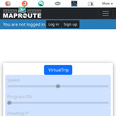
More
You are not logged in.
Log in
Sign up
VirtualTrip
Speed
Progress
0%
Heading
0°