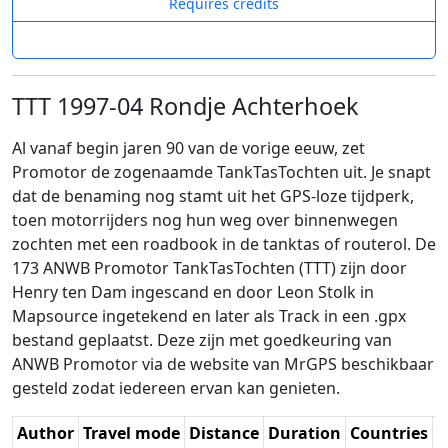
Requires credits
TTT 1997-04 Rondje Achterhoek
Al vanaf begin jaren 90 van de vorige eeuw, zet
Promotor de zogenaamde TankTasTochten uit. Je snapt
dat de benaming nog stamt uit het GPS-loze tijdperk,
toen motorrijders nog hun weg over binnenwegen
zochten met een roadbook in de tanktas of routerol. De
173 ANWB Promotor TankTasTochten (TTT) zijn door
Henry ten Dam ingescand en door Leon Stolk in
Mapsource ingetekend en later als Track in een .gpx
bestand geplaatst. Deze zijn met goedkeuring van
ANWB Promotor via de website van MrGPS beschikbaar
gesteld zodat iedereen ervan kan genieten.
Author
Travel mode
Distance
Duration
Countries
D