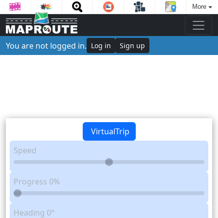
More
You are not logged in.
Log in
Sign up
VirtualTrip
Speed
Progress
0%
Heading
0°