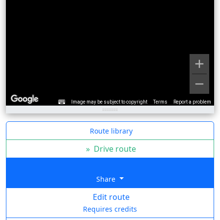
Image may be subject to copyright
Terms
Report a problem
Route library
»
Drive route
Share
Edit route
Requires credits