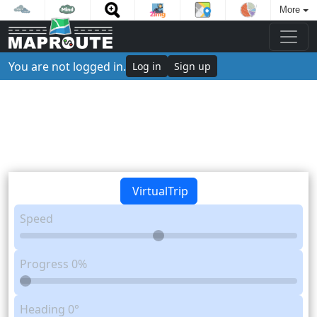
More
You are not logged in.
Log in
Sign up
VirtualTrip
Speed
Progress
0%
Heading
0°