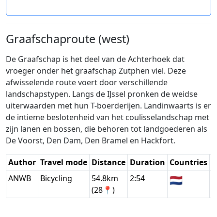
Graafschaproute (west)
De Graafschap is het deel van de Achterhoek dat
vroeger onder het graafschap Zutphen viel. Deze
afwisselende route voert door verschillende
landschapstypen. Langs de IJssel pronken de weidse
uiterwaarden met hun T-boerde­rijen. Landinwaarts is er
de intieme beslotenheid van het coulisselandschap met
zijn lanen en bossen, die behoren tot land­goederen als
De Voorst, Den Dam, Den Bramel en Hackfort.
Author
Travel mode
Distance
Duration
Countries
D
ANWB
Bicycling
54.8km
2:54
🇳🇱
G
(28📍)