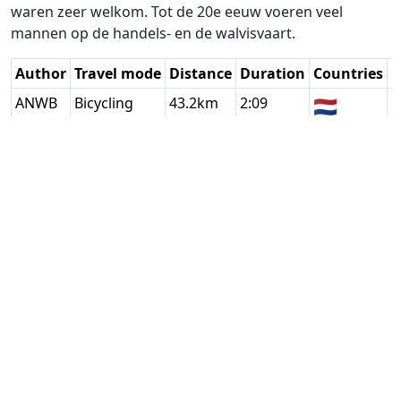
waren zeer welkom. Tot de 20e eeuw voeren veel
mannen op de handels- en de walvisvaart.
Author
Travel mode
Distance
Duration
Countries
D
ANWB
Bicycling
43.2km
2:09
🇳🇱
G
(38📍)