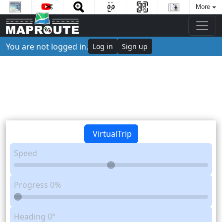
More
You are not logged in.
Log in
Sign up
VirtualTrip
Speed
Progress
0%
Heading
0°