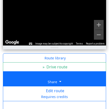
Image may be subject to copyright
Terms
Report a problem
Route library
»
Drive route
Share
Edit route
Requires credits