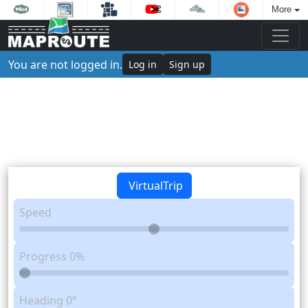
More
You are not logged in.
Log in
Sign up
VirtualTrip
Speed
Progress
0%
Heading
0°