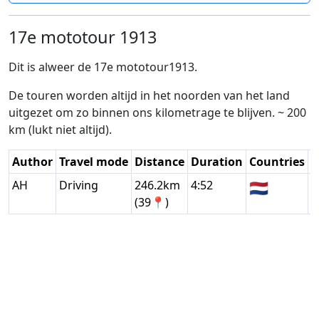
17e mototour 1913
Dit is alweer de 17e mototour1913.
De touren worden altijd in het noorden van het land
uitgezet om zo binnen ons kilometrage te blijven. ~ 200
km (lukt niet altijd).
Author
Travel mode
Distance
Duration
Countries
D
AH
Driving
246.2km
4:52
🇳🇱
G
(39📍)