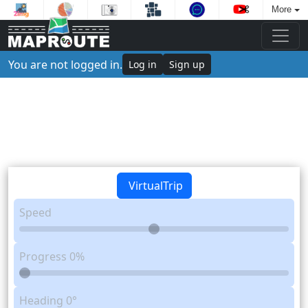
More
You are not logged in.
Log in
Sign up
VirtualTrip
Speed
Progress
0%
Heading
0°