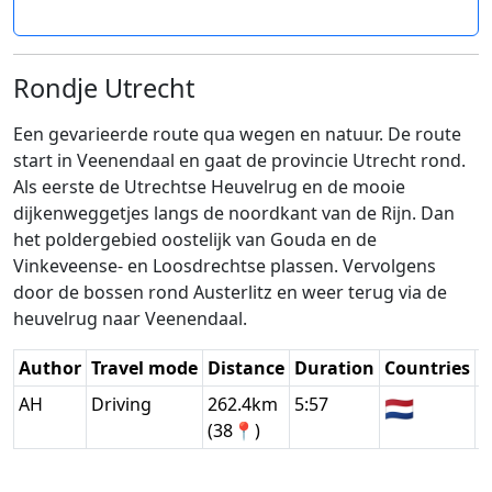
Rondje Utrecht
Een gevarieerde route qua wegen en natuur. De route
start in Veenendaal en gaat de provincie Utrecht rond.
Als eerste de Utrechtse Heuvelrug en de mooie
dijkenweggetjes langs de noordkant van de Rijn. Dan
het poldergebied oostelijk van Gouda en de
Vinkeveense- en Loosdrechtse plassen. Vervolgens
door de bossen rond Austerlitz en weer terug via de
heuvelrug naar Veenendaal.
Author
Travel mode
Distance
Duration
Countries
D
AH
Driving
262.4km
5:57
🇳🇱
G
(38📍)