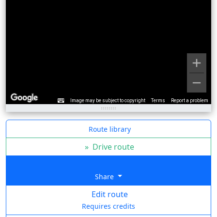
Image may be subject to copyright
Terms
Report a problem
Route library
»
Drive route
Share
Edit route
Requires credits