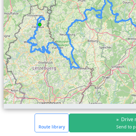
»
Drive 
Route library
Send to 