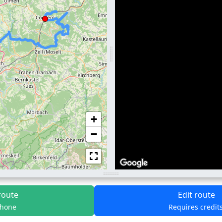
+
−
route
Edit route
phone
Requires credit