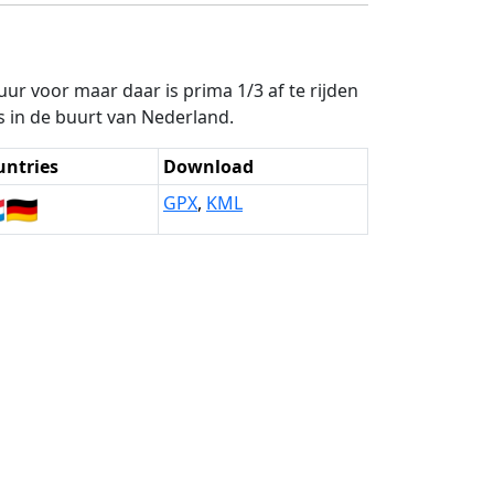
uur voor maar daar is prima 1/3 af te rijden
ns in de buurt van Nederland.
untries
Download

🇩🇪
GPX
,
KML