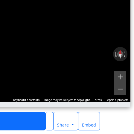
Keyboard shortcuts
Image may be subject to copyright
Terms
Report a problem
s
Share
Embed