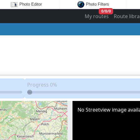
Photo Editor
Photo Filters
0
/
0
/
0
My routes
Route libra
Progress
0%
No Streetview image availa