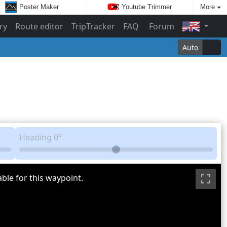
Poster Maker
Youtube Trimmer
More
ry
Route editor
TripTracker
FAQ
Forum
Auto
Heading
0°
ble for this waypoint.