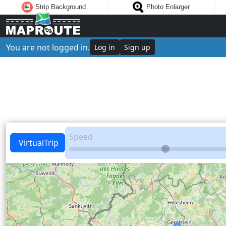
Strip Background
Photo Enlarger
You are not logged in.
Log in
Sign up
Speed
VirtualTrip