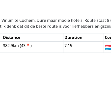
illa Vinum te Cochem. Dure maar mooie hotels. Route staat 8 
t ik denk dat dit de beste route is voor liefhebbers enigszi
Distance
Duration
Co
382.9km (43📍)
7:15
🇱