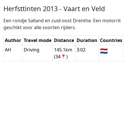
Herfsttinten 2013 - Vaart en Veld
Een rondje Salland en zuid-oost Drenthe. Een motorrit
geschikt voor alle soorten rijders.
Author
Travel mode
Distance
Duration
Countries
D
AH
Driving
145.1km
3:02
🇳🇱
G
(34📍)