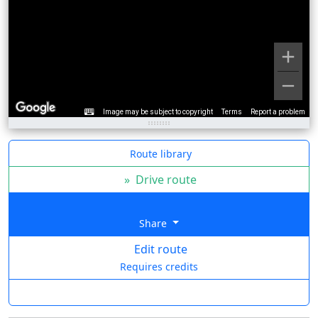
Image may be subject to copyright
Terms
Report a problem
Route library
»
Drive route
Share
Edit route
Requires credits