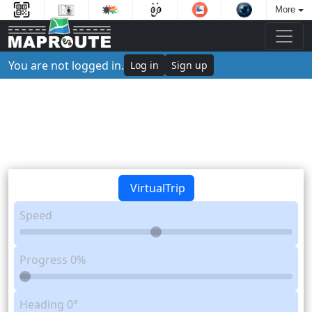
More
You are not logged in.
Log in
Sign up
VirtualTrip
Speed
Progress
0%
Heading
0°