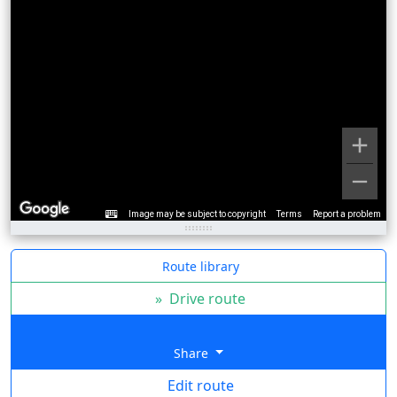
Image may be subject to copyright
Terms
Report a problem
Route library
»
Drive route
Share
Edit route