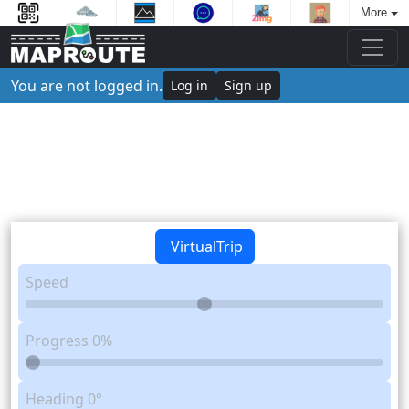
More
You are not logged in.
Log in
Sign up
VirtualTrip
Speed
Progress
0%
Heading
0°