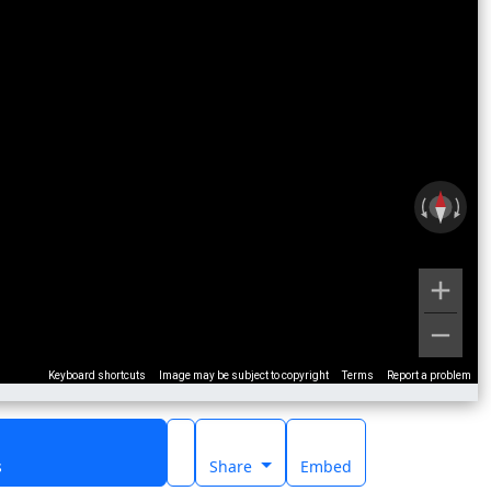
Keyboard shortcuts
Image may be subject to copyright
Terms
Report a problem
s
Share
Embed