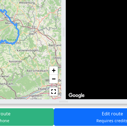
+
−
route
Edit route
phone
Requires credit