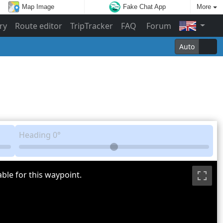
Map Image
Fake Chat App
More
ry
Route editor
TripTracker
FAQ
Forum
Auto
Heading
0°
ble for this waypoint.