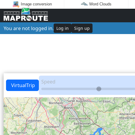
Image conversion
Word Clouds
You are not logged in.
Log in
Sign up
Speed
VirtualTrip