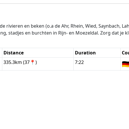
nde rivieren en beken (o.a de Ahr, Rhein, Wied, Saynbach, Lah
g, stadjes en burchten in Rijn- en Moezeldal. Zorg dat je k
Distance
Duration
Co
335.3km (37📍)
7:22
🇩