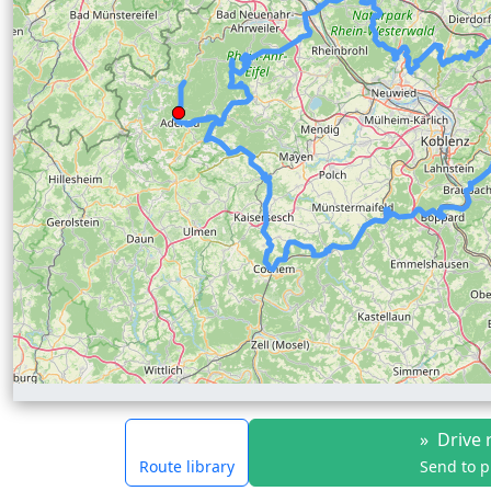
»
Drive 
Route library
Send to 