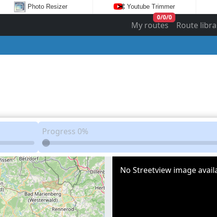
Photo Resizer
Youtube Trimmer
0
/
0
/
0
My routes
Route libra
Progress
0%
No Streetview image availa