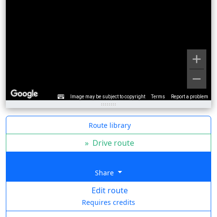
Image may be subject to copyright
Terms
Report a problem
Route library
»
Drive route
Share
Edit route
Requires credits