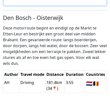
Den Bosch - Oisterwijk
Deze motorroute begint en eindigt op de Markt te
Etten-Leur en bestrijkt een groot deel van midden
Brabant. Een gevarieerde route: langs boerderijen,
door dorpen, langs het water, door de bossen. Zeer veel
mogelijkheden om een terrasje te pakken. Zowel lekker
sturen als af en toe even het gas open. Voor elk wat
wils dus.
Author
Travel mode
Distance
Duration
Countries
D
AH
Driving
181.4km
3:55
🇳🇱
🇧🇪
G
(34📍)