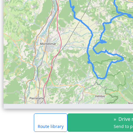
»
Drive 
Route library
Send to 