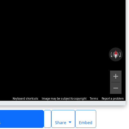
Keyboard shortcuts
Image may be subject to copyright
Terms
Report a problem
s
Share
Embed