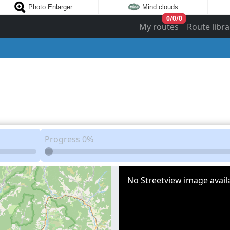
Photo Enlarger
Mind clouds
0
/
0
/
0
My routes
Route libra
Progress
0%
No Streetview image availa