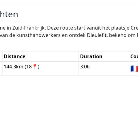
chten
e in Zuid-Frankrijk. Deze route start vanuit het plaatsje Cr
van de kunsthandwerkers en ontdek Dieulefit, bekend om 
Distance
Duration
Co
144.3km (18📍)
3:06
🇫