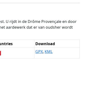
est. U rijdt in de Drôme Provençale en door
het aardewerk dat er van oudsher wordt
untries
Download

GPX
,
KML