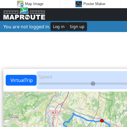
Map Image
Poster Maker
You are not logged in.
Log in
Sign up
Speed
VirtualTrip