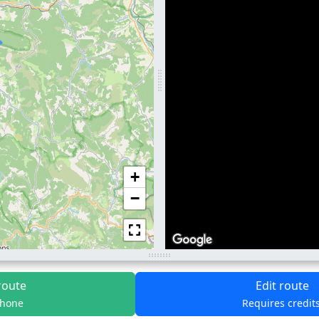
+
−
route
Edit route
phone
Requires credit