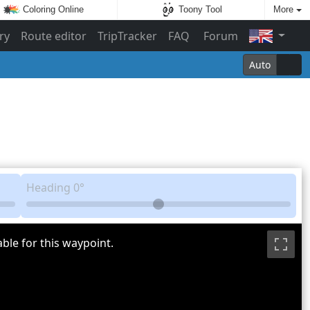
Coloring Online
Toony Tool
More
ry
Route editor
TripTracker
FAQ
Forum
Auto
Heading
0°
ble for this waypoint.