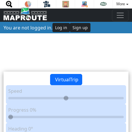
More
You are not logged in.
Log in
Sign up
VirtualTrip
Speed
Progress
0%
Heading
0°