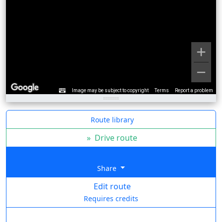
Image may be subject to copyright
Terms
Report a problem
Route library
»
Drive route
Share
Edit route
Requires credits