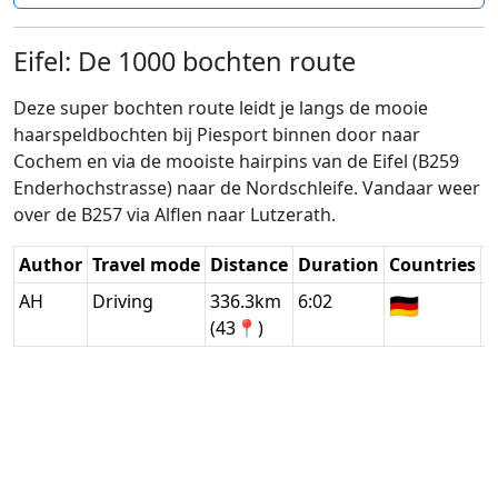
Eifel: De 1000 bochten route
Deze super bochten route leidt je langs de mooie
haarspeldbochten bij Piesport binnen door naar
Cochem en via de mooiste hairpins van de Eifel (B259
Enderhochstrasse) naar de Nordschleife. Vandaar weer
over de B257 via Alflen naar Lutzerath.
Author
Travel mode
Distance
Duration
Countries
D
AH
Driving
336.3km
6:02
🇩🇪
G
(43📍)