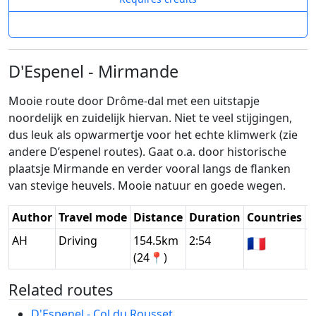
D'Espenel - Mirmande
Mooie route door Drôme-dal met een uitstapje
noordelijk en zuidelijk hiervan. Niet te veel stijgingen,
dus leuk als opwarmertje voor het echte klimwerk (zie
andere D’espenel routes). Gaat o.a. door historische
plaatsje Mirmande en verder vooral langs de flanken
van stevige heuvels. Mooie natuur en goede wegen.
Author
Travel mode
Distance
Duration
Countries
D
AH
Driving
154.5km
2:54
🇫🇷
G
(24📍)
Related routes
D'Espenel - Col du Rousset