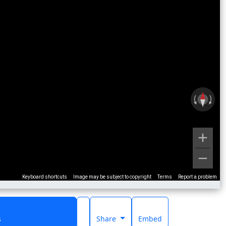
Keyboard shortcuts
Image may be subject to copyright
Terms
Report a problem
s
Share
Embed