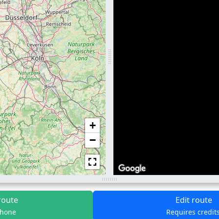
+
−
route
Edit route
phone
Requires credit