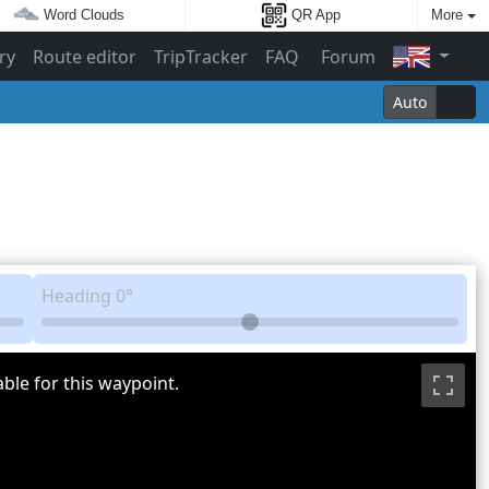
Word Clouds
QR App
More
ry
Route editor
TripTracker
FAQ
Forum
Auto
Heading
0°
ble for this waypoint.