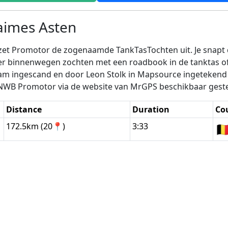
aimes Asten
, zet Promotor de zogenaamde TankTasTochten uit. Je snapt
ver binnenwegen zochten met een roadbook in de tanktas 
am ingescand en door Leon Stolk in Mapsource ingetekend e
ANWB Promotor via de website van MrGPS beschikbaar geste
Distance
Duration
Co
172.5km (20📍)
3:33
🇧