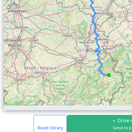
»
Drive 
Route library
Send to 