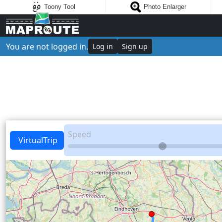
Toony Tool
Photo Enlarger
You are not logged in.
Log in
Sign up
Speed
VirtualTrip