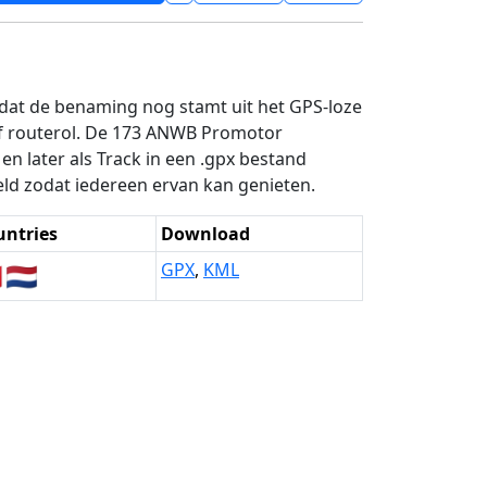
 dat de benaming nog stamt uit het GPS-loze
of routerol. De 173 ANWB Promotor
n later als Track in een .gpx bestand
ld zodat iedereen ervan kan genieten.
untries
Download

🇳🇱
GPX
,
KML