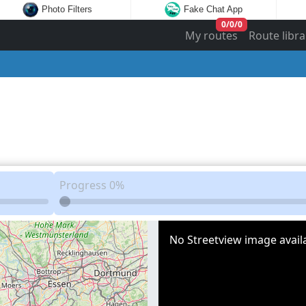
Photo Filters
Fake Chat App
0
/
0
/
0
My routes
Route libra
Progress
0%
No Streetview image availa