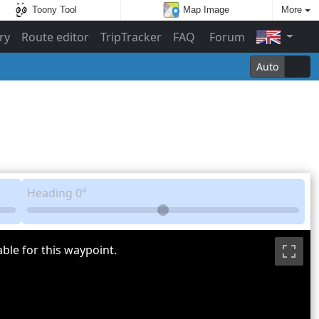
Toony Tool
Map Image
More
ry
Route editor
TripTracker
FAQ
Forum
Auto
Heading
0°
ble for this waypoint.