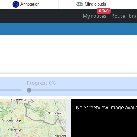
Annotation
Mind clouds
0
/
0
/
0
My routes
Route libra
Progress
0%
No Streetview image availa