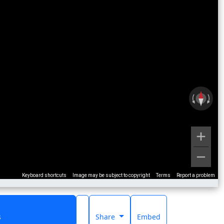
Keyboard shortcuts
Image may be subject to copyright
Terms
Report a problem
s
Share
Embed