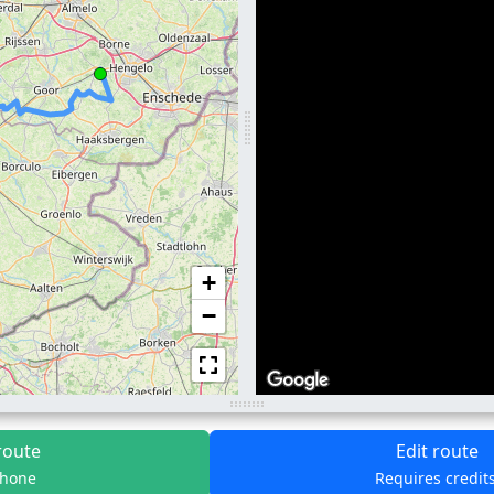
+
−
route
Edit route
phone
Requires credit