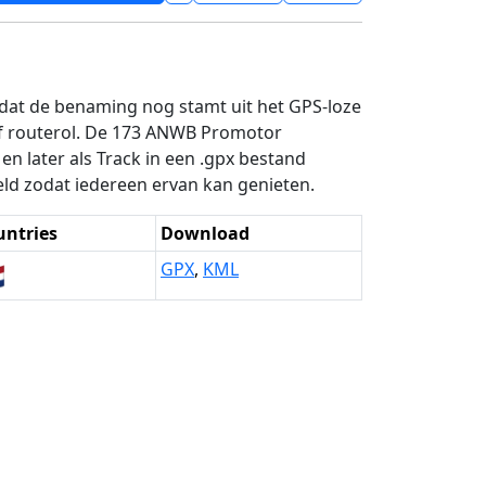
 dat de benaming nog stamt uit het GPS-loze
of routerol. De 173 ANWB Promotor
n later als Track in een .gpx bestand
ld zodat iedereen ervan kan genieten.
untries
Download

GPX
,
KML