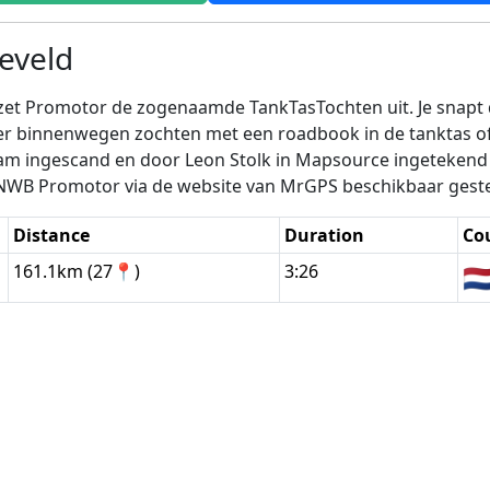
eveld
, zet Promotor de zogenaamde TankTasTochten uit. Je snapt
ver binnenwegen zochten met een roadbook in de tanktas 
am ingescand en door Leon Stolk in Mapsource ingetekend e
ANWB Promotor via de website van MrGPS beschikbaar geste
Distance
Duration
Co
161.1km (27📍)
3:26
🇳