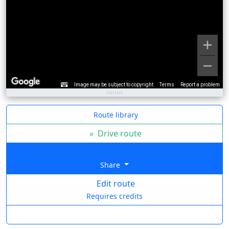
Image may be subject to copyright
Terms
Report a problem
Route library
»
Drive route
Share
Edit route
Requires credits