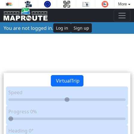
More
You are not logged in.
Log in
Sign up
VirtualTrip
Speed
Progress
0%
Heading
0°